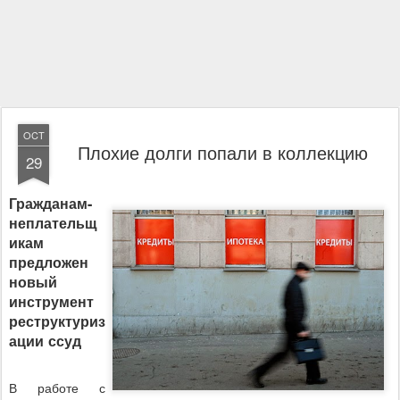
OCT
Плохие долги попали в коллекцию
29
Гражданам-
неплательщ
икам
предложен
новый
инструмент
реструктуриз
ации ссуд
В работе с