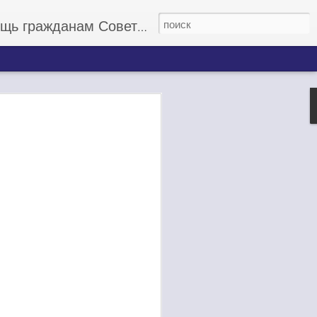
данам Советского Союза
 миллионов
бнулился на несколько
вывода астронавтов на
 не будут заказываться
догоняющих.