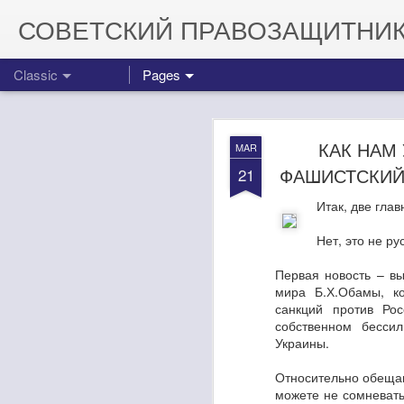
СОВЕТСКИЙ ПРАВОЗАЩИТНИ
Classic
Pages
КАК НАМ
MAR
ФАШИСТСКИЙ К
21
Итак, две глав
Поздравляем 
Нет, это не р
MAY
30
Первая новость – вы
мира Б.Х.Обамы, к
Ну что, товарищи, се
санкций против Ро
сотен миллионов долл
собственном бесси
орбиту. Это означает,
Украины.
доставки на МКС амер
Мало того, теперь США
Относительно обещан
Поздравляем Рогозина
можете не сомневать