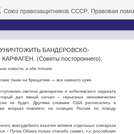
К
Союз правозащитников СССР. Правовая помощь граж
 УНИЧТОЖИТЬ БАНДЕРОВСКО-
АРФАГЕН. (Советы постороннего).
ные новости, и обе плохие.
Роскосмос с "обнулением" на несколько сотен
усские танки на Крещатике — все намного хуже.
долларов ежегодно!
ступление светоча демократии и нобелевского лауреата
оторый дал явный сигнал – серьезных экономических
годня в 22:22 МСК, путинский Роскосмос в след за Просроченным о
ссии не будет. Другими словами США расписались в
аров ежегодно. Теперь США имеет свою ракету и двигатели для 
лии всерьез повлиять на позицию России по поводу
 что у Роскосмоса больше не будут закупаться ракетные двигатели,
иканских астронавтов.
 имеет все возможности запустить свой проект МКС.
ного внесудебного изъятия активов отдельных олигархов
 и лично Обнуленного с очередным прорывом. Теперь мы в роли 
ся – Путин Обаме только спасибо скажет, т.к. российские