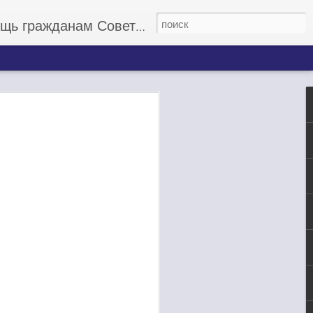
данам Советского Союза
 миллионов
бнулился на несколько
вывода астронавтов на
 не будут заказываться
догоняющих.