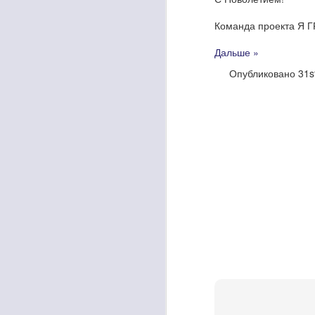
Трансляция запуска р
Команда проекта Я 
Опу
Дальше »
Опубликовано
31s
От
APR
19
Друзья!
Есть ли среди ваших
организацию, или ра
Нам нужен этот челове
Деятельность автомат
Подробности по заинт
Обращения оставляйте