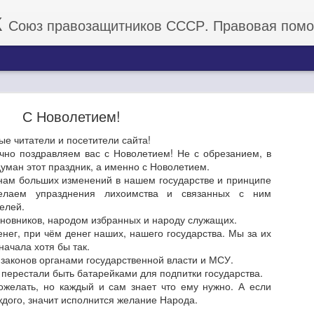
К
Союз правозащитников СССР. Правовая помощь граж
С Новолетием!
е читатели и посетители сайта!
чно поздравляем вас с Новолетием! Не с обрезанием, в
думан этот праздник, а именно с Новолетием.
нам больших изменений в нашем государстве и принципе
Роскосмос с "обнулением" на несколько сотен
елаем упразднения лихоимства и связанных с ним
долларов ежегодно!
елей.
овников, народом избранных и народу служащих.
годня в 22:22 МСК, путинский Роскосмос в след за Просроченным о
ег, при чём денег наших, нашего государства. Мы за их
аров ежегодно. Теперь США имеет свою ракету и двигатели для 
начала хотя бы так.
 что у Роскосмоса больше не будут закупаться ракетные двигатели,
аконов органами государственной власти и МСУ.
иканских астронавтов.
перестали быть батарейками для подпитки государства.
 имеет все возможности запустить свой проект МКС.
ожелать, но каждый и сам знает что ему нужно. А если
 и лично Обнуленного с очередным прорывом. Теперь мы в роли 
ждого, значит исполнится желание Народа.