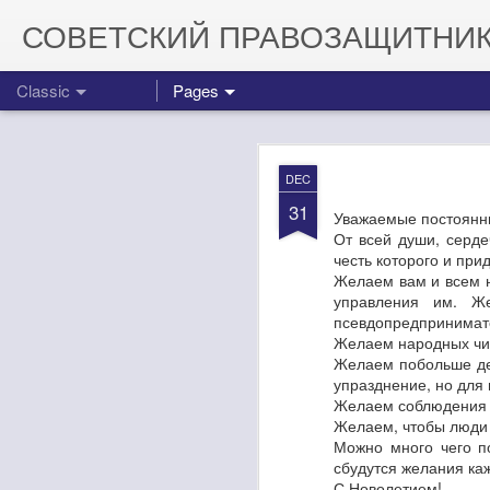
СОВЕТСКИЙ ПРАВОЗАЩИТНИ
Classic
Pages
DEC
31
Уважаемые постоянны
От всей души, серде
честь которого и при
Желаем вам и всем 
Поздравляем 
MAY
управления им. Ж
30
псевдопредпринимат
Желаем народных чин
Ну что, товарищи, се
Желаем побольше ден
сотен миллионов долл
упразднение, но для 
орбиту. Это означает,
Желаем соблюдения з
доставки на МКС амер
Желаем, чтобы люди 
Мало того, теперь США
Можно много чего п
Поздравляем Рогозина
сбудутся желания ка
С Новолетием!