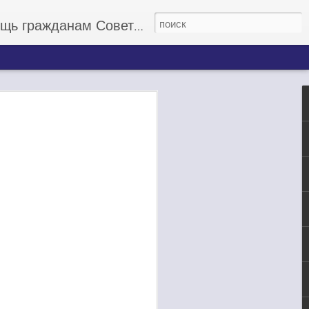
данам Советского Союза
 миллионов
бнулился на несколько
вывода астронавтов на
 не будут заказываться
догоняющих.