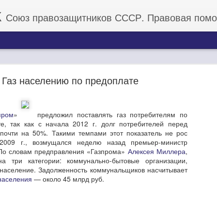
К
Союз правозащитников СССР. Правовая помощь граж
 Газ населению по предоплате
пром
»
предложил поставлять газ потребителям по
е, так как с начала 2012 г. долг потребителей перед
Роскосмос с "обнулением" на несколько сотен
почти на 50%. Такими темпами этот показатель не рос
долларов ежегодно!
2009 г., возмущался неделю назад премьер-министр
 По словам предправления «Газпрома»
Алексея Миллера
,
годня в 22:22 МСК, путинский Роскосмос в след за Просроченным о
а три категории: коммунально-бытовые организации,
аров ежегодно. Теперь США имеет свою ракету и двигатели для 
 население. Задолженность коммунальщиков насчитывает
 что у Роскосмоса больше не будут закупаться ракетные двигатели,
населения
— около 45 млрд руб.
иканских астронавтов.
 имеет все возможности запустить свой проект МКС.
 и лично Обнуленного с очередным прорывом. Теперь мы в роли 