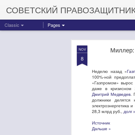
СОВЕТСКИЙ ПРАВОЗАЩИТНИ
Classic
Pages
Миллер:
NOV
8
Неделю назад «
Газ
100%-ной предоплат
Поздравляем 
MAY
«Газпромом» вырос 
30
даже в кризисном 
Дмитрий Медведев
.
Ну что, товарищи, се
должники делятся н
сотен миллионов долл
электроэнергетика и
орбиту. Это означает,
28,3 млрд руб.,
долг 
доставки на МКС амер
Мало того, теперь США
Источник
Поздравляем Рогозина
Дальше »