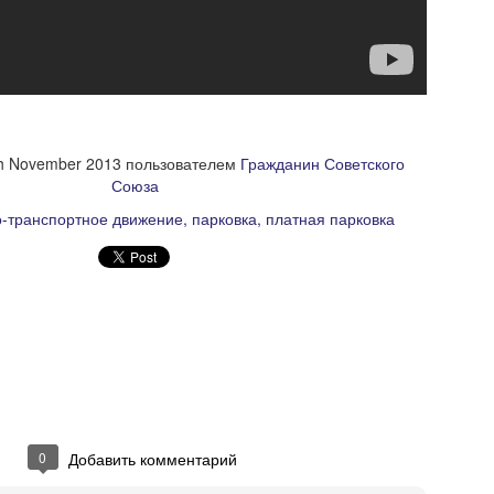
акеты Илона Маска с астронавтами на борту
бликовано
30th May 2020
пользователем
Гражданин Советского С
Ярлыки:
Илон Маск
Путин
Рогозин
Роскосмос
h November 2013
пользователем
Гражданин Советского
0
Добавить комментарий
Союза
-транспортное движение
парковка
платная парковка
0
Добавить комментарий