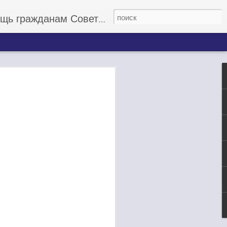
данам Советского Союза
 миллионов
бнулился на несколько
вывода астронавтов на
 не будут заказываться
догоняющих.