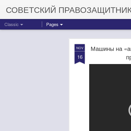
СОВЕТСКИЙ ПРАВОЗАЩИТНИ
Classic
Pages
Машины на «ав
NOV
п
16
Поздравляем 
MAY
30
Ну что, товарищи, се
сотен миллионов долл
орбиту. Это означает,
доставки на МКС амер
Мало того, теперь США
Поздравляем Рогозина