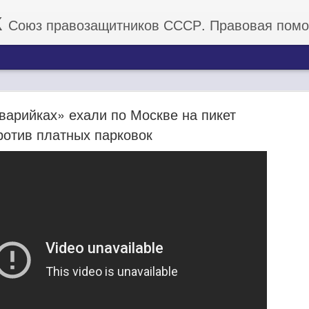
К
Союз правозащитников СССР. Правовая помощь граж
арийках» ехали по Москве на пикет
ротив платных парковок
Роскосмос с "обнулением" на несколько сотен
долларов ежегодно!
годня в 22:22 МСК, путинский Роскосмос в след за Просроченным о
аров ежегодно. Теперь США имеет свою ракету и двигатели для 
 что у Роскосмоса больше не будут закупаться ракетные двигатели,
иканских астронавтов.
 имеет все возможности запустить свой проект МКС.
 и лично Обнуленного с очередным прорывом. Теперь мы в роли 