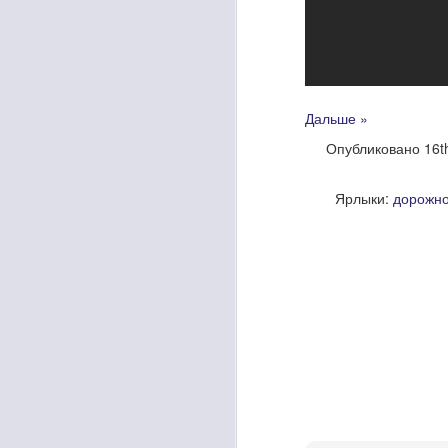
Трансляция запуска р
Опу
Дальше »
Опубликовано
16t
Ярлыки:
дорожно